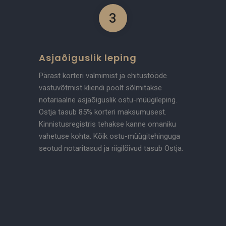
3
Asjaõiguslik leping
Pärast korteri valmimist ja ehitustööde
vastuvõtmist kliendi poolt sõlmitakse
notariaalne asjaõiguslik ostu-müügileping.
Ostja tasub 85% korteri maksumusest.
Kinnistusregistris tehakse kanne omaniku
vahetuse kohta. Kõik ostu-müügitehinguga
seotud notaritasud ja riigilõivud tasub Ostja.