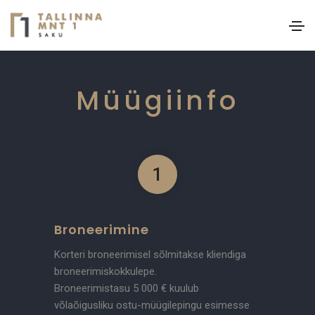
Müügiinfo
1
Broneerimine
Korteri broneerimisel sõlmitakse kliendiga
broneerimiskokkulepe.
Broneerimistasu 5 000 € kuulub
võlaõigusliku ostu-müügilepingu esimesse