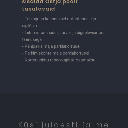
sisalda Ostja poolt
tasutavaid
- Tehinguga kaasnevaid notaritasusid ja
riigilõivu
- Liitumistasu side-, turva- ja digitelevisiooni
teenusega
- Panipaika maja parklakorrusel
- Parkimiskohta maja parklakorrusel
- Korteriühistu reservkapitali osamaksu
Küsi julgesti ja me