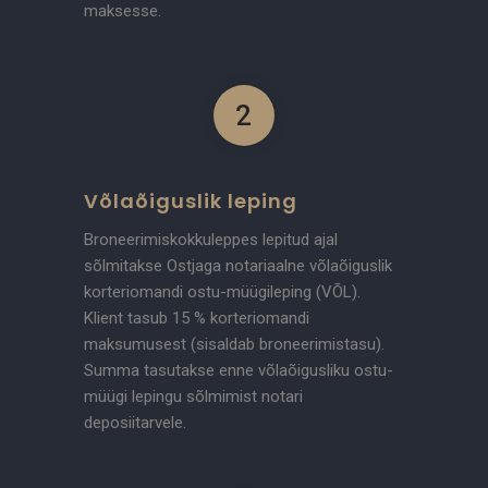
maksesse.
2
Võlaõiguslik leping
Broneerimiskokkuleppes lepitud ajal
sõlmitakse Ostjaga notariaalne võlaõiguslik
korteriomandi ostu-müügileping (VÕL).
Klient tasub 15 % korteriomandi
maksumusest (sisaldab broneerimistasu).
Summa tasutakse enne võlaõigusliku ostu-
müügi lepingu sõlmimist notari
deposiitarvele.