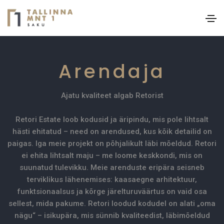
Arendaja
Ajatu kvaliteet algab Retorist
Retori Estate loob kodusid ja äripindu, mis pole lihtsalt
hästi ehitatud – need on arendused, kus kõik detailid on
paigas. Iga meie projekt on põhjalikult läbi mõeldud. Retori
ei ehita lihtsalt maju – me loome keskkondi, mis on
suunatud tulevikku. Meie arenduste eripära seisneb
terviklikus lähenemises: kaasaegne arhitektuur,
funktsionaalsus ja kõrge järelturuväärtus on vaid osa
sellest, mida pakume. Retori loodud kodudel on alati „oma
nägu“ – isikupära, mis sünnib kvaliteedist, läbimõeldud