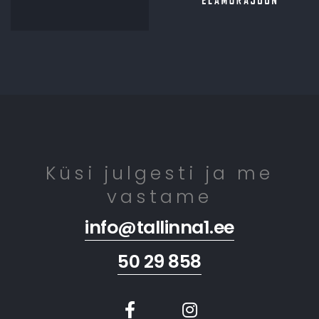
Küsi julgesti ja me
vastame
info@tallinna1.ee
50 29 858