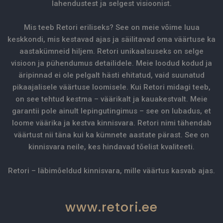
lahendustest ja selgest visioonist.
Mis teeb Retori eriliseks? See on meie võime luua
keskkondi, mis kestavad ajas ja säilitavad oma väärtuse ka
aastakümneid hiljem. Retori unikaalsuseks on selge
visioon ja pühendumus detailidele. Meie loodud kodud ja
äripinnad ei ole pelgalt hästi ehitatud, vaid suunatud
pikaajalisele väärtuse loomisele. Kui Retori midagi teeb,
on see tehtud kestma – väärikalt ja kauakestvalt. Meie
garantii pole ainult lepingutingimus – see on lubadus, et
loome väärika ja kestva kinnisvara. Retori nimi tähendab
väärtust nii täna kui ka kümnete aastate pärast. See on
kinnisvara neile, kes hindavad tõelist kvaliteeti.
Retori – läbimõeldud kinnisvara, mille väärtus kasvab ajas.
www.retori.ee