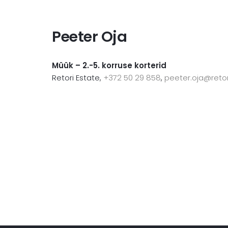
Peeter Oja
Müük – 2.-5. korruse korterid
Retori Estate,
+372 50 29 858
,
peeter.oja@retor