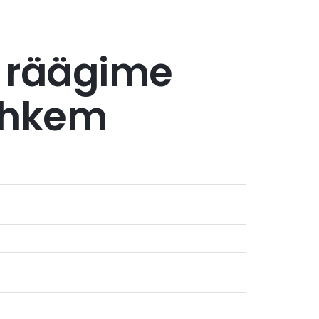
me räägime
rohkem