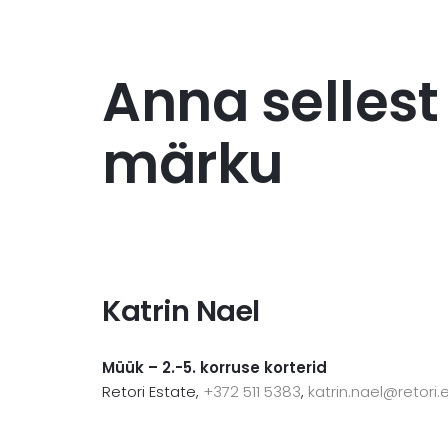
Anna sellest
märku
Katrin Nael
Müük – 2.-5. korruse korterid
Retori Estate,
+372 511 5383
,
katrin.nael@retori.