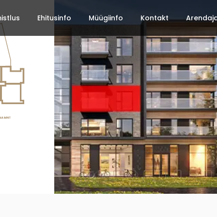
mistlus
Ehitusinfo
Müügiinfo
Kontakt
Arendaj