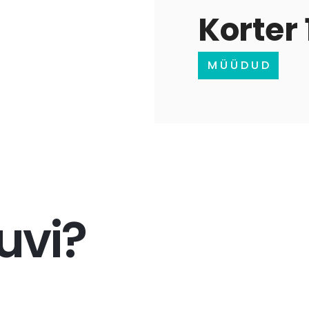
Korter 
M Ü Ü D U D
uvi?