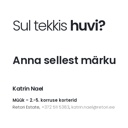
Sul tekkis
huvi?
Anna sellest märku
Katrin Nael
Müük – 2.-5. korruse korterid
Retori Estate,
+372 511 5383
,
katrin.nael@retori.ee