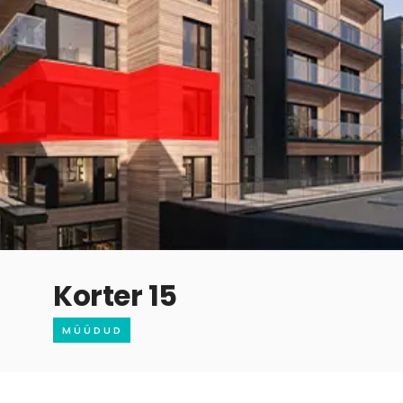
Korter 15
M Ü Ü D U D