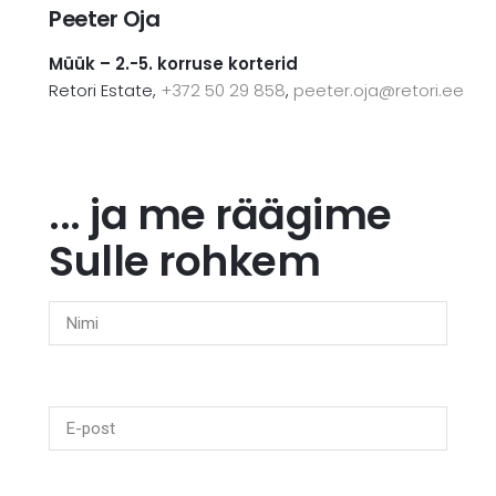
Peeter Oja
Müük – 2.-5. korruse korterid
Retori Estate,
+372 50 29 858
,
peeter.oja@retori.ee
... ja me räägime
Sulle rohkem
N
i
m
i
E
(
p
R
o
e